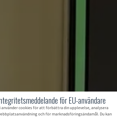
Integritetsmeddelande för EU-användare
i använder cookies för att förbättra din upplevelse, analysera
ebbplatsanvändning och för marknadsföringsändamål. Du kan