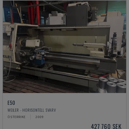
E50
WEILER - HORISONTELL SVARV
ÖSTERRIKE
2009
427 760 SEK