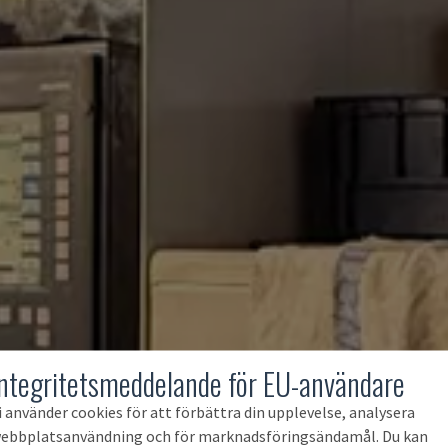
Integritetsmeddelande för EU-användare
i använder cookies för att förbättra din upplevelse, analysera
ebbplatsanvändning och för marknadsföringsändamål. Du kan