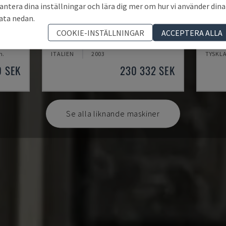
antera dina inställningar och lära dig mer om hur vi använder dina
ata nedan.
MYNX 550
X-MI
COOKIE-INSTÄLLNINGAR
ACCEPTERA ALLA
CENTER
DAEWOO - VERTIKALT BEARBETNINGSCENTER
KNUTH 
m.
ITALIEN
2003
TYSKL
0 SEK
230 332 SEK
Se alla liknande maskiner