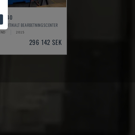
LL 640
- VERTIKALT BEARBETNINGSCENTER
AND
2015
296 142 SEK