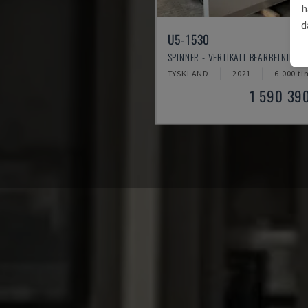
h
d
U5-1530
SPINNER - VERTIKALT BEARBETNINGS
TYSKLAND
2021
6.000 ti
1 590 39