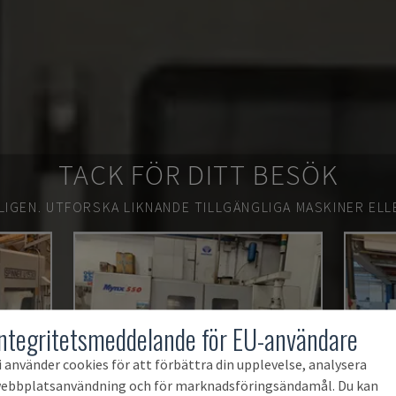
TACK FÖR DITT BESÖK
LIGEN.
UTFORSKA LIKNANDE TILLGÄNGLIGA MASKINER ELL
Integritetsmeddelande för EU-användare
i använder cookies för att förbättra din upplevelse, analysera
ebbplatsanvändning och för marknadsföringsändamål. Du kan