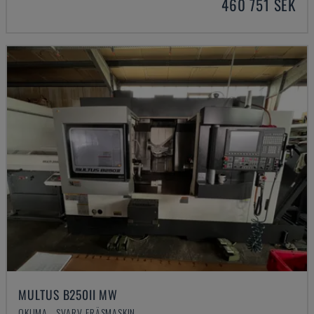
460 751 SEK
MULTUS B250II MW
OKUMA - SVARV-FRÄSMASKIN