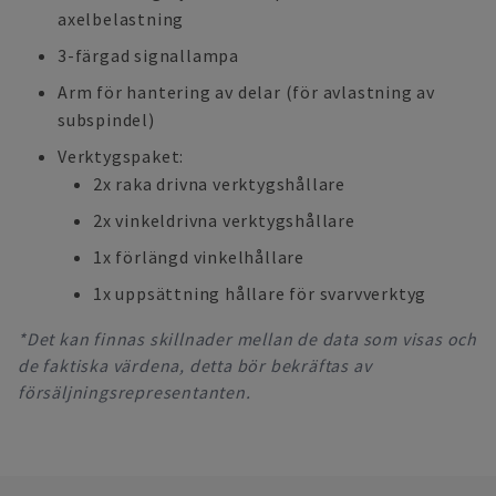
axelbelastning
3-färgad signallampa
Arm för hantering av delar (för avlastning av
subspindel)
Verktygspaket:
2x raka drivna verktygshållare
2x vinkeldrivna verktygshållare
1x förlängd vinkelhållare
1x uppsättning hållare för svarvverktyg
*Det kan finnas skillnader mellan de data som visas och
de faktiska värdena, detta bör bekräftas av
försäljningsrepresentanten.