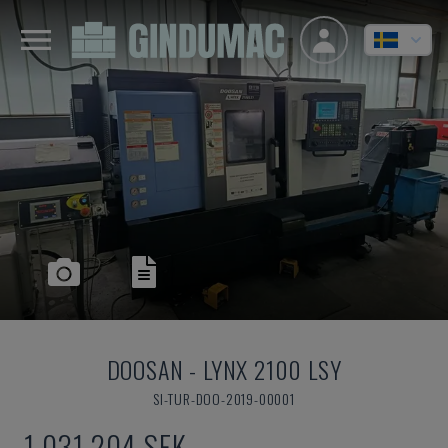
DOOSAN
-
LYNX 2100 LSY
SI-TUR-DOO-2019-00001
1 031 204 SEK