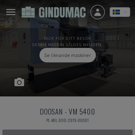
TACK FÖR DITT BESÖK
DENNA MASKIN SÅLDES NYLIGEN.
Se liknande maskiner
DOOSAN
-
VM 5400
PL-MIL-DOO-2019-00001