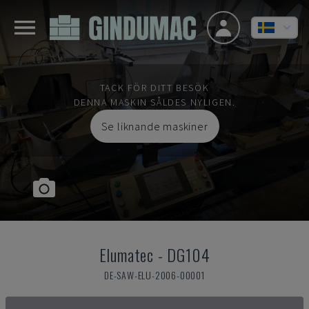
TACK FÖR DITT BESÖK
DENNA MASKIN SÅLDES NYLIGEN.
Se liknande maskiner
Elumatec
-
DG104
DE-SAW-ELU-2006-00001