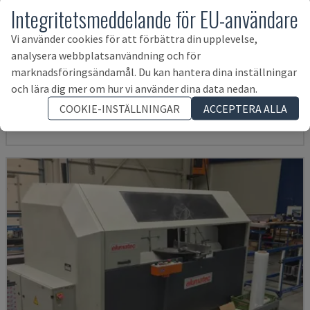
Integritetsmeddelande för EU-användare
Vi använder cookies för att förbättra din upplevelse,
analysera webbplatsanvändning och för
PDG E CUT
marknadsföringsändamål. Du kan hantera dina inställningar
SCHÜCO - METALLCIRKELSÅG
och lära dig mer om hur vi använder dina data nedan.
TYSKLAND
2009
COOKIE-INSTÄLLNINGAR
ACCEPTERA ALLA
263 237 SEK