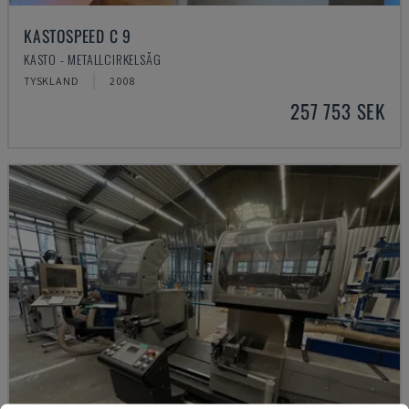
KASTOSPEED C 9
KASTO - METALLCIRKELSÅG
TYSKLAND
2008
257 753 SEK