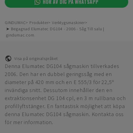
HÖR AV DIG PÅ WHATSAPP
GINDUMAC
Produkter
Verktygsmaskiner
➤ Begagnad Elumatec DG104 - 2006 - Såg Till salu |
gindumac.com
Visa på originalspråket
Denna Elumatec DG104 sågmaskin tillverkades
2006. Den har en dubbel geringssåg med en
diameter på 420 mm och en E 555/3 för 22,5º
invändiga snitt. Dessutom innehåller den en
extraktionsenhet DG 104 cpl, en 3 m rullbana och
profillyftstänger. En fantastisk möjlighet att köpa
denna Elumatec DG104 sågmaskin. Kontakta oss
för mer information.