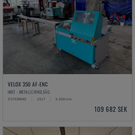
VELOX 350 AF-ENC
IMET - METALLCIRKELSÅG
ÖSTERRIKE
2017
5.500 tim.
109 682 SEK