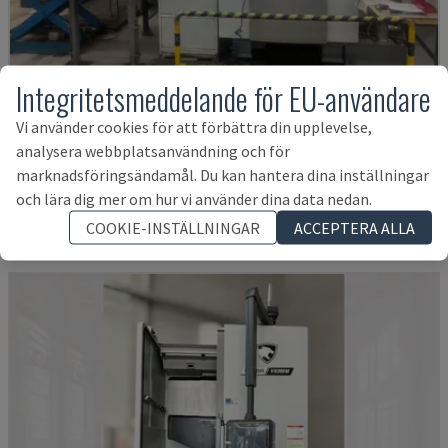
Integritetsmeddelande för EU-användare
Vi använder cookies för att förbättra din upplevelse,
VSC 400
analysera webbplatsanvändning och för
EMAG - VERTIKAL SVARV
marknadsföringsändamål. Du kan hantera dina inställningar
TYSKLAND
2007
och lära dig mer om hur vi använder dina data nedan.
526 474 SEK
COOKIE-INSTÄLLNINGAR
ACCEPTERA ALLA