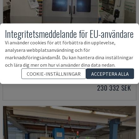
Integritetsmeddelande för EU-användare
Vi använder cookies för att förbättra din upplevelse,
analysera webbplatsanvändning och för
marknadsföringsändamål. Du kan hantera dina inställningar
MYNX 550
och lära dig mer om hur vi använder dina data nedan.
DAEWOO - VERTIKALT BEARBETNINGSCENTER
COOKIE-INSTÄLLNINGAR
ACCEPTERA ALLA
ITALIEN
2003
230 332 SEK