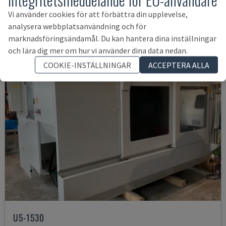
493 249 SEK
Vi använder cookies för att förbättra din upplevelse,
analysera webbplatsanvändning och för
marknadsföringsändamål. Du kan hantera dina inställningar
och lära dig mer om hur vi använder dina data nedan.
COOKIE-INSTÄLLNINGAR
ACCEPTERA ALLA
U5-1530