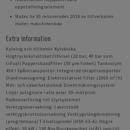
uppställningselement
Matec hv 30 renoverades 2016 av tillverkaren
matec maschinenbau
Extra information
Kylning och tillbehör Kylvätska:
Högtryckskylvätsketillförsel (20 bar, 40 bar som
tillval) Pappersbandfilter (30 µm finhet) Tankvolym:
450 l Spåntransportör: Integrerad skraptransportör
Oljedimavsugning: Elektrostatiskt filter (1000 m³/h)
Mät- och säkerhetsteknik Direktmätningssystem:
Linjär pulsgivare i alla axlar 3D-mätprob:
Radioöverföring till styrsystemet
Verktygsövervakning: Laserstödd
verktygsbrottsövervakning Verktygslängdsmätning
(programvara) Tillvalsspindel (HSK 63-A): Högre
effekt: 30 kW / 190 Nm Borrkapacitet (stål): upp till