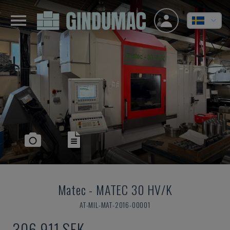
Matec
-
MATEC 30 HV/K
AT-MIL-MAT-2016-00001
306 911 SEK