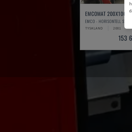
h
d
EMCOMAT 200X1000
EMCO - HORISONTELL SVAR
TYSKLAND
2001
153 