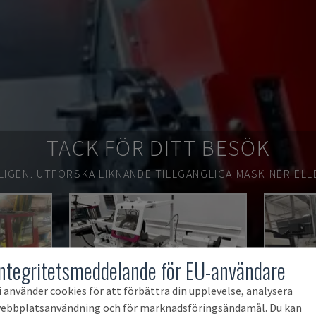
TACK FÖR DITT BESÖK
LIGEN.
UTFORSKA LIKNANDE TILLGÄNGLIGA MASKINER ELL
Integritetsmeddelande för EU-användare
i använder cookies för att förbättra din upplevelse, analysera
ebbplatsanvändning och för marknadsföringsändamål. Du kan