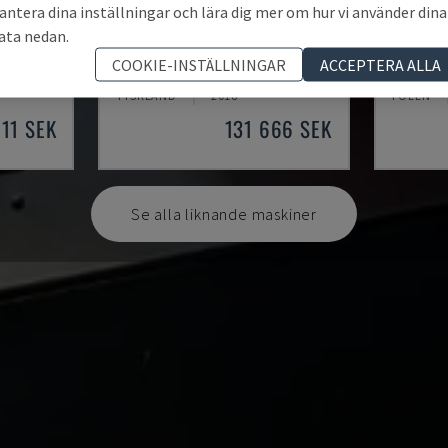
antera dina inställningar och lära dig mer om hur vi använder dina
ata nedan.
TH 4610
TBI-52
COOKIE-INSTÄLLNINGAR
ACCEPTERA ALLA
V
OPTIMUM - HORISONTELL SVARV
CMZ - HO
TYSKLAND
2018
POLEN
611 SEK
131 666 SEK
Se alla liknande maskiner