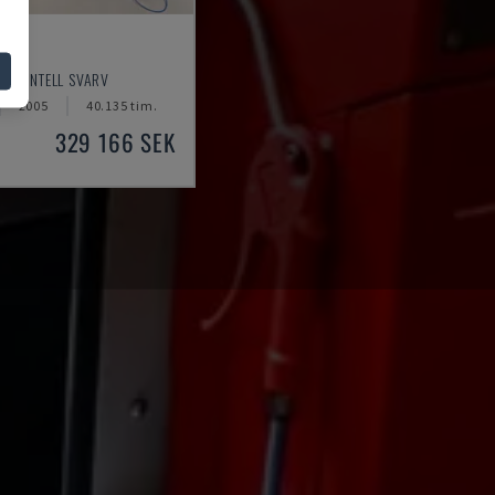
0
RISONTELL SVARV
2005
40.135 tim.
329 166 SEK