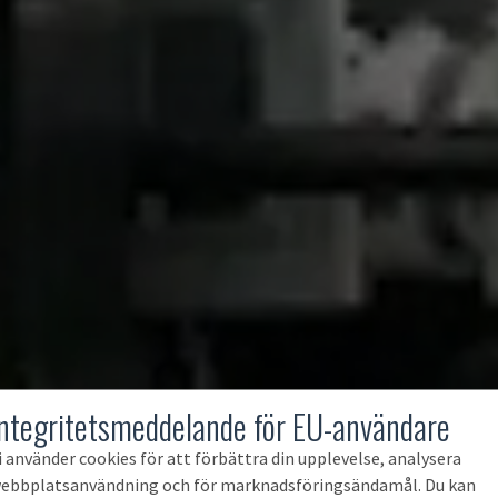
Integritetsmeddelande för EU-användare
i använder cookies för att förbättra din upplevelse, analysera
ebbplatsanvändning och för marknadsföringsändamål. Du kan