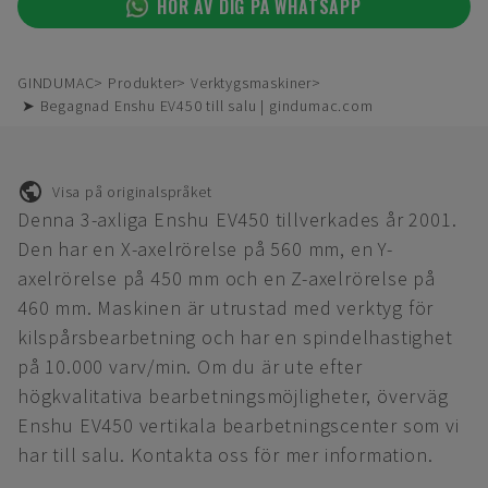
HÖR AV DIG PÅ WHATSAPP
GINDUMAC
Produkter
Verktygsmaskiner
➤ Begagnad Enshu EV450 till salu | gindumac.com
Visa på originalspråket
Denna 3-axliga Enshu EV450 tillverkades år 2001.
Den har en X-axelrörelse på 560 mm, en Y-
axelrörelse på 450 mm och en Z-axelrörelse på
460 mm. Maskinen är utrustad med verktyg för
kilspårsbearbetning och har en spindelhastighet
på 10.000 varv/min. Om du är ute efter
högkvalitativa bearbetningsmöjligheter, överväg
Enshu EV450 vertikala bearbetningscenter som vi
har till salu. Kontakta oss för mer information.