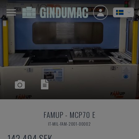
FAMUP
-
MCP70 E
IT-MIL-FAM-2001-00002
142 494 SEK