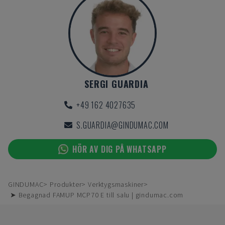
SERGI GUARDIA
+49 162 4027635
S.GUARDIA@GINDUMAC.COM
HÖR AV DIG PÅ WHATSAPP
GINDUMAC
Produkter
Verktygsmaskiner
➤ Begagnad FAMUP MCP70 E till salu | gindumac.com