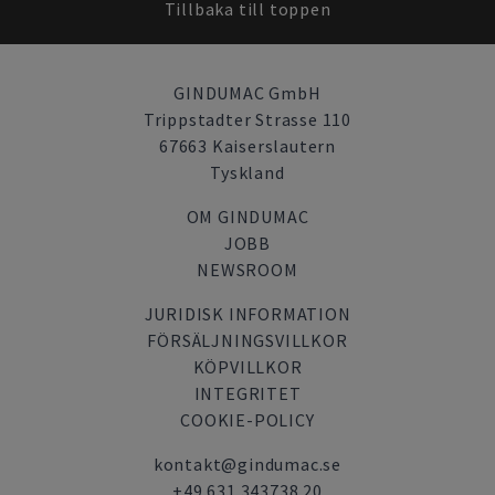
Tillbaka till toppen
GINDUMAC GmbH
Trippstadter Strasse 110
67663 Kaiserslautern
Tyskland
OM GINDUMAC
JOBB
NEWSROOM
JURIDISK INFORMATION
FÖRSÄLJNINGSVILLKOR
KÖPVILLKOR
INTEGRITET
COOKIE-POLICY
kontakt@gindumac.se
+49 631 343738 20