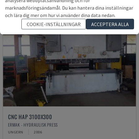
analysera webbplatsanvändning och för
marknadsföringsändamål. Du kan hantera dina inställningar
och lära dig mer om hur vi använder dina data nedan.
COOKIE-INSTÄLLNINGAR
ACCEPTERA ALLA
CNC HAP 3100X300
ERMAK - HYDRAULISK PRESS
UNGERN
2006