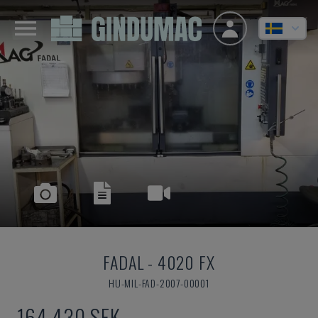
FADAL
-
4020 FX
HU-MIL-FAD-2007-00001
164 430 SEK