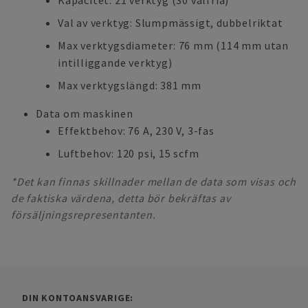
Kapacitet: 21 verktyg (30 valfria)
Val av verktyg: Slumpmässigt, dubbelriktat
Max verktygsdiameter: 76 mm (114 mm utan
intilliggande verktyg)
Max verktygslängd: 381 mm
Data om maskinen
Effektbehov: 76 A, 230 V, 3-fas
Luftbehov: 120 psi, 15 scfm
*Det kan finnas skillnader mellan de data som visas och
de faktiska värdena, detta bör bekräftas av
försäljningsrepresentanten.
DIN KONTOANSVARIGE: