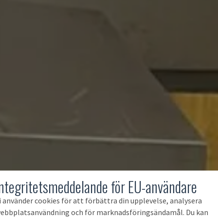
Integritetsmeddelande för EU-användare
i använder cookies för att förbättra din upplevelse, analysera
ebbplatsanvändning och för marknadsföringsändamål. Du kan