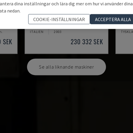
antera dina inställningar och lära dig mer om hur vi använder dina
ata nedan.
MYNX 550
ECOM
COOKIE-INSTÄLLNINGAR
ACCEPTERA ALLA
CENTER
DAEWOO - VERTIKALT BEARBETNINGSCENTER
DMG - 
m.
ITALIEN
2003
TYSKL
0 SEK
230 332 SEK
Se alla liknande maskiner