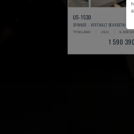
h
d
U5-1530
SPINNER - VERTIKALT BEARBETNINGS
TYSKLAND
2021
6.000 ti
1 590 39