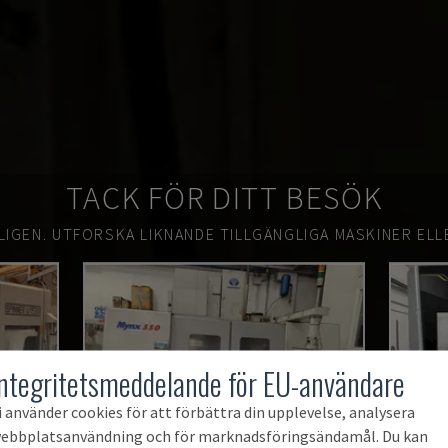
TACK FÖR DITT BESÖK
LIGEN.
UTFORSKA LIKNANDE TILLGÄNGLIGA MASKINER ELL
Integritetsmeddelande för EU-användare
i använder cookies för att förbättra din upplevelse, analysera
ebbplatsanvändning och för marknadsföringsändamål. Du kan