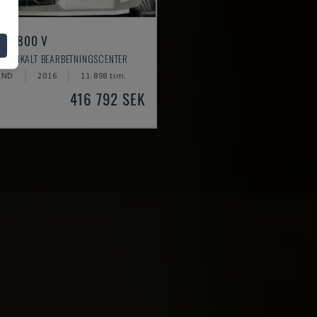
ILL 800 V
VERTIKALT BEARBETNINGSCENTER
AND
2016
11.898 tim.
416 792 SEK