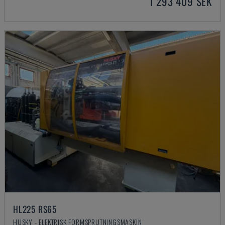
1 293 409 SEK
HL225 RS65
HUSKY - ELEKTRISK FORMSPRUTNINGSMASKIN