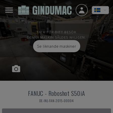
TACK FÖR DITT BESÖK
DENNA MASKIN SÅLDES NYLIGEN.
Se liknande maskiner
FANUC
-
Roboshot S50iA
DE-INJ-FAN-2015-00004