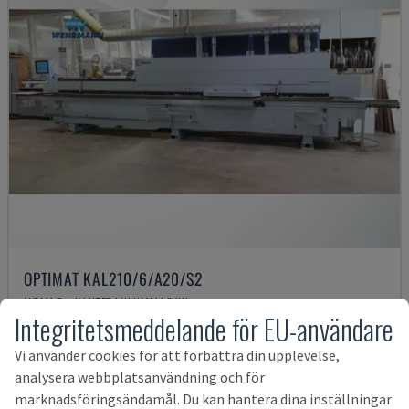
OPTIMAT KAL210/6/A20/S2
HOMAG - KANTERANLIJMMASKIN
Integritetsmeddelande för EU-användare
TYSKLAND
2008
389 119 SEK
Vi använder cookies för att förbättra din upplevelse,
analysera webbplatsanvändning och för
marknadsföringsändamål. Du kan hantera dina inställningar