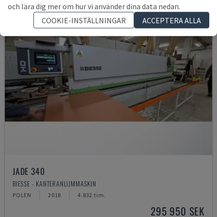
och lära dig mer om hur vi använder dina data nedan.
COOKIE-INSTÄLLNINGAR
ACCEPTERA ALLA
JADE 340
BIESSE - KANTERANLIJMMASKIN
POLEN
2018
4.832 tim.
295 950 SEK