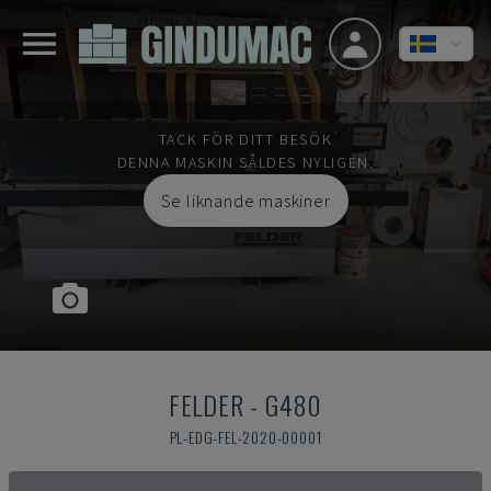
TACK FÖR DITT BESÖK
DENNA MASKIN SÅLDES NYLIGEN.
Se liknande maskiner
FELDER
-
G480
PL-EDG-FEL-2020-00001