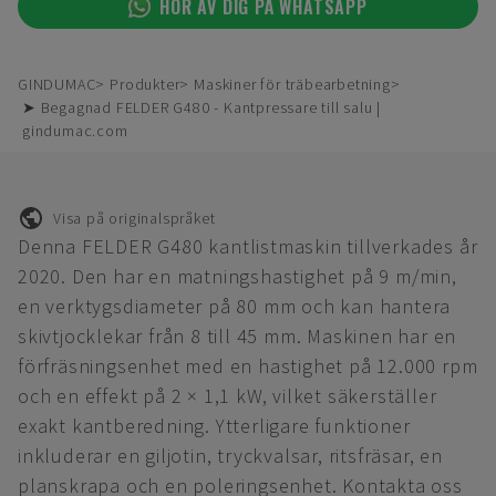
HÖR AV DIG PÅ WHATSAPP
GINDUMAC
Produkter
Maskiner för träbearbetning
➤ Begagnad FELDER G480 - Kantpressare till salu |
gindumac.com
Visa på originalspråket
Denna FELDER G480 kantlistmaskin tillverkades år
2020. Den har en matningshastighet på 9 m/min,
en verktygsdiameter på 80 mm och kan hantera
skivtjocklekar från 8 till 45 mm. Maskinen har en
förfräsningsenhet med en hastighet på 12.000 rpm
och en effekt på 2 × 1,1 kW, vilket säkerställer
exakt kantberedning. Ytterligare funktioner
inkluderar en giljotin, tryckvalsar, ritsfräsar, en
planskrapa och en poleringsenhet. Kontakta oss