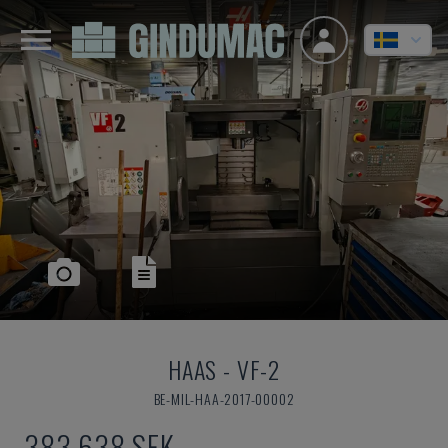
HAAS
-
VF-2
BE-MIL-HAA-2017-00002
383 638 SEK