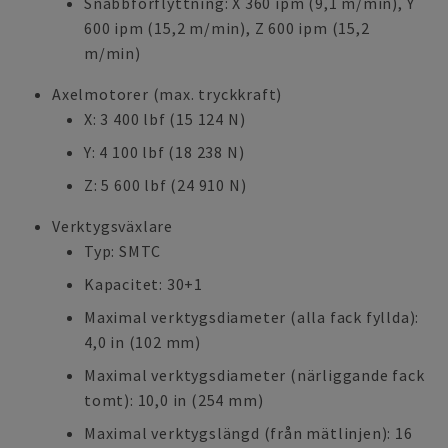
Snabbförflyttning: X 360 ipm (9,1 m/min), Y
600 ipm (15,2 m/min), Z 600 ipm (15,2
m/min)
Axelmotorer (max. tryckkraft)
X: 3 400 lbf (15 124 N)
Y: 4 100 lbf (18 238 N)
Z: 5 600 lbf (24 910 N)
Verktygsväxlare
Typ: SMTC
Kapacitet: 30+1
Maximal verktygsdiameter (alla fack fyllda):
4,0 in (102 mm)
Maximal verktygsdiameter (närliggande fack
tomt): 10,0 in (254 mm)
Maximal verktygslängd (från mätlinjen): 16