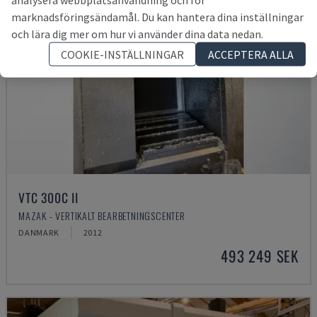
marknadsföringsändamål. Du kan hantera dina inställningar
och lära dig mer om hur vi använder dina data nedan.
COOKIE-INSTÄLLNINGAR
ACCEPTERA ALLA
VTC 300C II
MAZAK - VERTIKALT BEARBETNINGSCENTER
DANMARK
2012
493 249 SEK