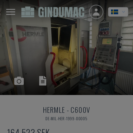
HERMLE
-
C600V
DE-MIL-HER-1999-00005
164 523 SEK