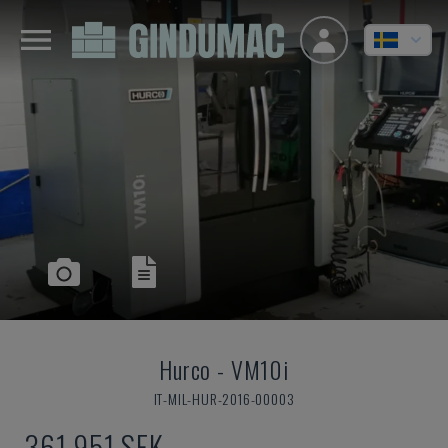
Hurco
-
VM10i
IT-MIL-HUR-2016-00003
361 951 SEK