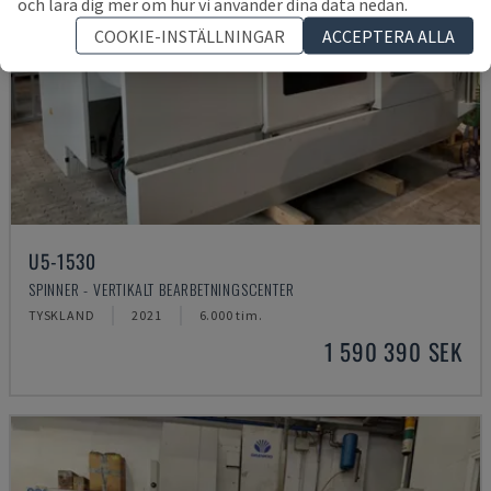
och lära dig mer om hur vi använder dina data nedan.
COOKIE-INSTÄLLNINGAR
ACCEPTERA ALLA
U5-1530
SPINNER - VERTIKALT BEARBETNINGSCENTER
TYSKLAND
2021
6.000 tim.
1 590 390 SEK