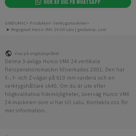
HÖR AV DIG PÅ WHATSAPP
GINDUMAC
Produkter
Verktygsmaskiner
➤ Begagnad Hurco VMX 24 till salu | gindumac.com
Visa på originalspråket
Denna 3-axliga Hurco VMX 24 vertikala
fleroperationsmaskin tillverkades 2001. Den har
X-, Y- och Z-vägar på 610 mm vardera och en
verktygshållare sk40. Om du är ute efter
högkvalitativa fräsmöjligheter, överväg Hurco VMX
24-maskinen som vi har till salu. Kontakta oss för
mer information.