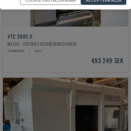
VTC 300C II
MAZAK - VERTIKALT BEARBETNINGSCENTER
DANMARK
2012
493 249 SEK