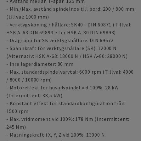
- Avstånd mellan T-spår: 125 mm
- Min./Max. avstånd spindelnos till bord: 200 / 800 mm
(tillval: 1000 mm)
- Verktygskoning / hållare: SK40 - DIN 69871 (Tillval:
HSK A-63 DIN 69893 eller HSK A-80 DIN 69893)
- Dragtapp för SK verktygshållare: DIN 69672
- Spännkraft för verktygshållare (SK): 12000 N
(Alternativ: HSK A-63: 18000 N / HSK A-80: 28000 N)
- Inre lagerdiameter: 80 mm
- Max. standardspindelvarvtal: 6000 rpm (Tillval: 4000
/ 8000 / 10000 rpm)
- Motoreffekt för huvudspindel vid 100%: 28 kW
(Intermittent: 38,5 kW)
- Konstant effekt för standardkonfiguration från:
1500 rpm
- Max. vridmoment vid 100%: 178 Nm (Intermittent:
245 Nm)
- Matningskraft i X, Y, Z vid 100%: 13000 N