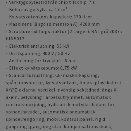
- Verktygsbytestid från chip till chip: 7 s
- Behov av golvyta: ca 17 m²
- Kylvätsketankens kapacitet: 370 liter
- Maskinens längd (dimension A): 4200 mm
- Strukturerad färgstruktur (2 färger): RAL grå 7037 /
blå 5012
- Elektrisk anslutning: 55 kW
- Driftspänning: 400 V / 50 Hz
- Anslutning för tryckluft: 6 bar
- Effekt kylvätskepump: 0,75 kW
- Standardutrustning: CE-maskinkapsling,
spåntransportör, kylvätsketank, linjära glasskalor i
X/Y/Z-axlarna, vertikal invändig beklädnad längs X-
axeln, belysning i arbetsutrymmet, automatisk
centralsmörjning, hydraulisk motviktsbalans för
spindelhuvudet, automatisk pneumatisk
spindelrengöring, mobil kontrollpanel, rigid
gängning (gängning utan kompensationschuck).