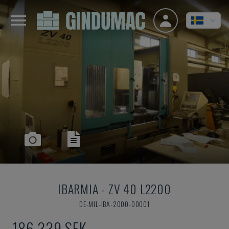
IBARMIA
-
ZV 40 L2200
DE-MIL-IBA-2000-00001
186 339 SEK