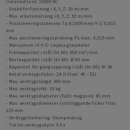
(intermittent: 15600 N)
- Snabbförflyttning i X, Y, Z: 30 m/min
- Max. arbetsmatning i X, Y, Z: 10 m/min
- Positioneringstolerans Tp X(1000mm)-Y-Z: 0,015
mm
- Max. positioneringsspridning Ps max.: 0,010 mm
- Mätsystem i X-Y-Z: Linjära glasskalor
- Fräskapacitet i stål (St 60): 650 cm³/min
- Borrkapacitet i stål (St 60): Ø 60 mm
- Kapacitet för gängtappning i stål (St 60): M-36
- Antal verktygsfickor: 24 (tillval: 40 - 52)
- Max. verktygslängd: 300 mm
- Max. verktygsvikt: 10 kg
- Max. verktygsdiameter (fullt magasin): 85 mm
- Max. verktygsdiameter (intilliggande fickor fria):
125 mm
- Verktygshantering: Slumpmässig
- Tid för verktygsbyte: 3.5 s