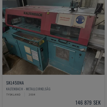
SKL450NA
KALTENBACH - METALLCIRKELSÅG
TYSKLAND
2004
146 879 SEK