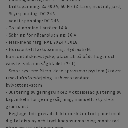
- Driftspänning: 3x 400 V, 50 Hz (3 faser, neutral, jord)
- Styrspänning: DC 24 V
- Ventilspänning: DC 24 V
- Total nominell ström: 14 A
- Säkring för nätanslutning: 16 A
- Maskinens färg: RAL 7024 / 5018
- Horisontell fastspänning: Hydrauliskt
horisontalskruvstycke, placerat på både höger och
vänster sida om sågbladet (2 st)
- Smörjsystem: Micro-dose spraysmörjsystem (kräver
tryckluftsförsörjning) utöver standard
kylvattensystem
- Justering av geringsvinkel: Motoriserad justering av
kapvinkeln för geringssågning, manuellt styrd via
gränssnitt
- Reglage: Integrerad elektronisk kontrollpanel med
digital display och tryckknappsinmatning monterad
på en extern svängbar arm