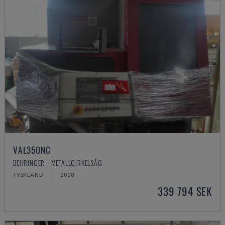
VAL350NC
BEHRINGER - METALLCIRKELSÅG
TYSKLAND
2008
339 794 SEK