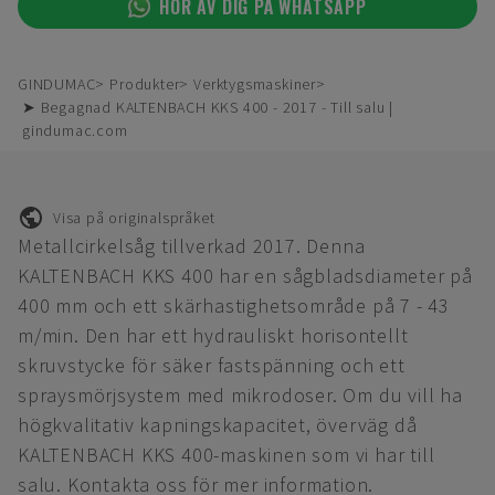
HÖR AV DIG PÅ WHATSAPP
GINDUMAC
Produkter
Verktygsmaskiner
➤ Begagnad KALTENBACH KKS 400 - 2017 - Till salu |
gindumac.com
Visa på originalspråket
Metallcirkelsåg tillverkad 2017. Denna
KALTENBACH KKS 400 har en sågbladsdiameter på
400 mm och ett skärhastighetsområde på 7 - 43
m/min. Den har ett hydrauliskt horisontellt
skruvstycke för säker fastspänning och ett
spraysmörjsystem med mikrodoser. Om du vill ha
högkvalitativ kapningskapacitet, överväg då
KALTENBACH KKS 400-maskinen som vi har till
salu. Kontakta oss för mer information.