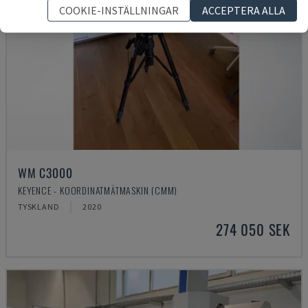
COOKIE-INSTÄLLNINGAR
ACCEPTERA ALLA
WM C3000
KEYENCE - KOORDINATMÄTMASKIN (CMM)
TYSKLAND
2020
274 050 SEK