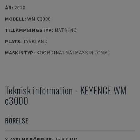
ÅR
:
2020
MODELL
:
WM C3000
TILLÄMPNINGSTYP
:
MÄTNING
PLATS
:
TYSKLAND
MASKINTYP
:
KOORDINATMÄTMASKIN (CMM)
Teknisk information
-
KEYENCE
WM
c3000
RÖRELSE
X-AXELNS RÖRELSE
:
25000 MM