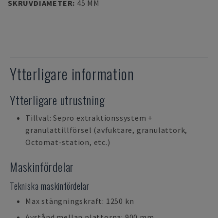
SKRUVDIAMETER
:
45 MM
Ytterligare information
Ytterligare utrustning
Tillval: Sepro extraktionssystem +
granulattillförsel (avfuktare, granulattork,
Octomat-station, etc.)
Maskinfördelar
Tekniska maskinfördelar
Max stängningskraft: 1250 kn
Avstånd mellan plattorna: 900 mm