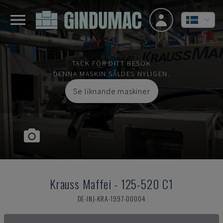
TACK FÖR DITT BESÖK
DENNA MASKIN SÅLDES NYLIGEN.
Se liknande maskiner
Krauss Maffei
-
125-520 C1
DE-INJ-KRA-1997-00004