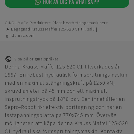
HÖR AV DIG PÅ WHATSAPP
GINDUMAC
Produkter
Plast bearbetningsmaskiner
➤ Begagnad Krauss Maffei 125-520 C1 till salu |
gindumac.com
Visa på originalspråket
Denna Krauss Maffei 125-520 C1 tillverkades år
1997. En robust hydraulisk formsprutningsmaskin
med en maximal stängningskraft på 1250 kN,
skruvdiameter på 45 mm och ett maximalt
insprutningstryck på 1878 bar. Den innehåller en
Sepro-Robot för effektiv borttagning och har en
fastspänningsplatta på 770x745 mm. Överväg
möjligheten att köpa denna Krauss Maffei 125-520
C1 hydrauliska formsprutningsmaskin. Kontakta