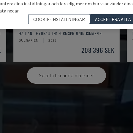
antera dina inställningar och lära dig mer om hur vi använder dina
ata nedan.
COOKIE-INSTÄLLNINGAR
ACCEPTERA ALLA
MA900ІІ
N
HAITIAN - HYDRAULISK FORMSPRUTNINGSMASKIN
BULGARIEN
2023
K
208 396 SEK
Se alla liknande maskiner