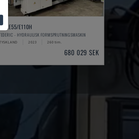
NEO.E55/E110H
TEDERIC - HYDRAULISK FORMSPRUTNINGSMASKIN
TYSKLAND
2023
260 tim.
680 029 SEK