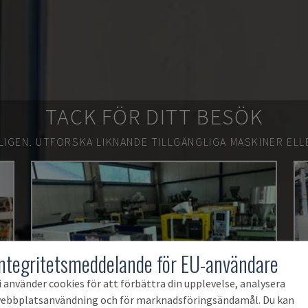
TACK FÖR DITT BESÖK
LIGEN.
UTFORSKA LIKNANDE TILLGÄNGLIGA MASKINER ELL
Integritetsmeddelande för EU-användare
i använder cookies för att förbättra din upplevelse, analysera
ebbplatsanvändning och för marknadsföringsändamål. Du kan