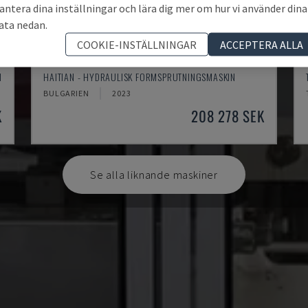
antera dina inställningar och lära dig mer om hur vi använder dina
ata nedan.
COOKIE-INSTÄLLNINGAR
ACCEPTERA ALLA
MA900ІІ
N
HAITIAN - HYDRAULISK FORMSPRUTNINGSMASKIN
BULGARIEN
2023
K
208 278 SEK
Se alla liknande maskiner