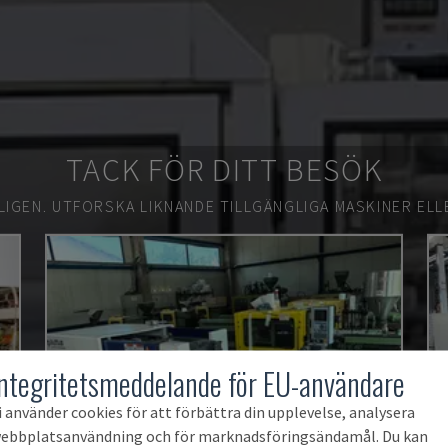
TACK FÖR DITT BESÖK
LIGEN.
UTFORSKA LIKNANDE TILLGÄNGLIGA MASKINER ELL
Integritetsmeddelande för EU-användare
i använder cookies för att förbättra din upplevelse, analysera
ebbplatsanvändning och för marknadsföringsändamål. Du kan