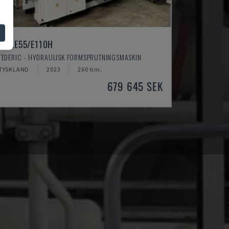
NEO.E55/E110H
TEDERIC - HYDRAULISK FORMSPRUTNINGSMASKIN
TYSKLAND
2023
260 tim.
679 645 SEK