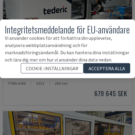
Integritetsmeddelande för EU-användare
Vi använder cookies för att förbättra din upplevelse,
analysera webbplatsanvändning och för
marknadsföringsändamål. Du kan hantera dina inställningar
och lära dig mer om hur vi använder dina data nedan.
NEO.E55/E110H
COOKIE-INSTÄLLNINGAR
ACCEPTERA ALLA
TEDERIC - HYDRAULISK FORMSPRUTNINGSMASKIN
TYSKLAND
2023
260 tim.
679 645 SEK