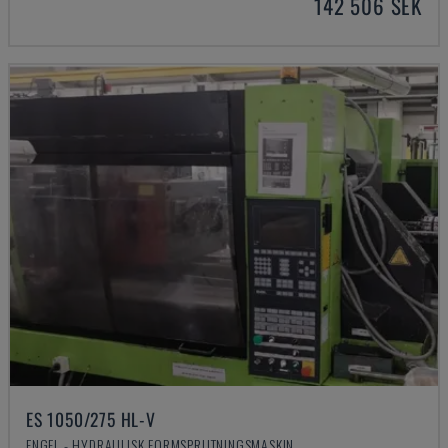
142 506 SEK
ES 1050/275 HL-V
ENGEL - HYDRAULISK FORMSPRUTNINGSMASKIN