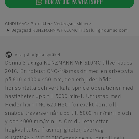
HÖR AV DIG PÅ WHATSAPP
GINDUMAC
Produkter
Verktygsmaskiner
➤ Begagnad KUNZMANN WF 610MC Till Salu | gindumac.com
Visa på originalspråket
Denna 3-axliga KUNZMANN WF 610MC tillverkades
2016. En robust CNC-fräsmaskin med en arbetsyta
på 610 x 400 x 450 mm, den erbjuder både
horisontella och vertikala spindeloperationer med
hastigheter upp till 5000 min-1. Utrustad med
Heidenhain TNC 620 HSCI för exakt kontroll,
snabba traverser når upp till 5000 mm/min i x och
y och 4000 mm/min i z. Om du letar efter
högkvalitativa fräsmöjligheter, överväg
KUNZMANN WF 610MC-maskinen vi har till salu.