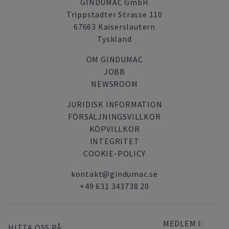
GINDUMAC GmbH
Trippstadter Strasse 110
67663 Kaiserslautern
Tyskland
OM GINDUMAC
JOBB
NEWSROOM
JURIDISK INFORMATION
FÖRSÄLJNINGSVILLKOR
KÖPVILLKOR
INTEGRITET
COOKIE-POLICY
kontakt@gindumac.se
+49 631 343738 20
MEDLEM I:
HITTA OSS PÅ: