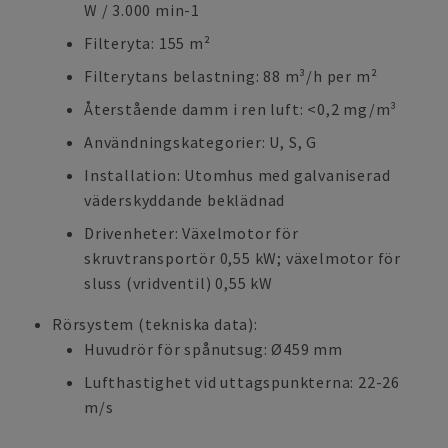
W / 3.000 min-1
Filteryta: 155 m²
Filterytans belastning: 88 m³/h per m²
Återstående damm i ren luft: <0,2 mg/m³
Användningskategorier: U, S, G
Installation: Utomhus med galvaniserad
väderskyddande beklädnad
Drivenheter: Växelmotor för
skruvtransportör 0,55 kW; växelmotor för
sluss (vridventil) 0,55 kW
Rörsystem (tekniska data):
Huvudrör för spånutsug: Ø459 mm
Lufthastighet vid uttagspunkterna: 22-26
m/s