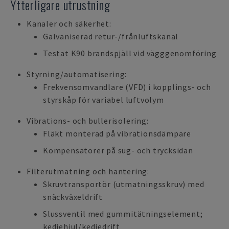
Ytterligare utrustning
Kanaler och säkerhet:
Galvaniserad retur-/frånluftskanal
Testat K90 brandspjäll vid vägggenomföring
Styrning/automatisering:
Frekvensomvandlare (VFD) i kopplings- och
styrskåp för variabel luftvolym
Vibrations- och bullerisolering:
Fläkt monterad på vibrationsdämpare
Kompensatorer på sug- och trycksidan
Filterutmatning och hantering:
Skruvtransportör (utmatningsskruv) med
snäckväxeldrift
Slussventil med gummitätningselement;
kedjehjul/kedjedrift