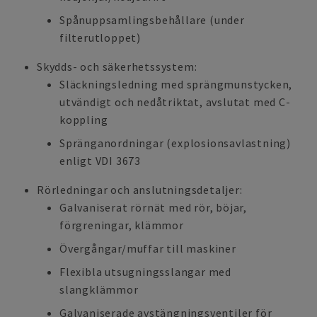
Spånuppsamlingsbehållare (under
filterutloppet)
Skydds- och säkerhetssystem:
Släckningsledning med sprängmunstycken,
utvändigt och nedåtriktat, avslutat med C-
koppling
Spränganordningar (explosionsavlastning)
enligt VDI 3673
Rörledningar och anslutningsdetaljer:
Galvaniserat rörnät med rör, böjar,
förgreningar, klämmor
Övergångar/muffar till maskiner
Flexibla utsugningsslangar med
slangklämmor
Galvaniserade avstängningsventiler för