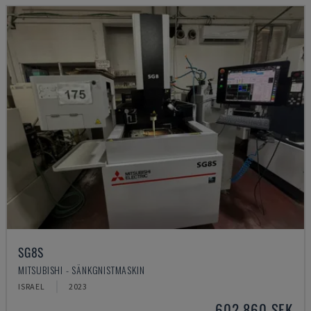
SG8S
MITSUBISHI - SÄNKGNISTMASKIN
ISRAEL
2023
602 860 SEK