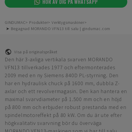
HÖR AV DIG PÅ WHATSAPP
GINDUMAC
Produkter
Verktygsmaskiner
➤ Begagnad MORANDO VFN13 till salu | gindumac.com
Visa på originalspråket
Den här 3-axliga vertikala svarven MORANDO
VFN13 tillverkades 1977 och eftermonterades
2009 med en ny Siemens 840D PL-styrning. Den
har en hydraulisk chuck på 1600 mm, dubbla Z-
axlar och ett revolvermagasin. Den kan hantera en
maximal svarvdiameter på 1.500 mm och en höjd
på 800 mm och erbjuder robust prestanda med en
spindelmotoreffekt på 80 kW. Om du är ute efter
högkvalitativ svarvning bör du överväga
MORANDO VFN13-maskinen som vi har till salu.