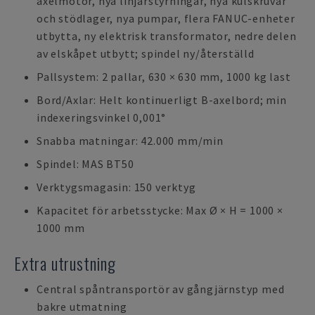
axelmotor, nya linjärstyrningar, nya kulskruvar
och stödlager, nya pumpar, flera FANUC-enheter
utbytta, ny elektrisk transformator, nedre delen
av elskåpet utbytt; spindel ny/återställd
Pallsystem: 2 pallar, 630 × 630 mm, 1000 kg last
Bord/Axlar: Helt kontinuerligt B-axelbord; min
indexeringsvinkel 0,001°
Snabba matningar: 42.000 mm/min
Spindel: MAS BT50
Verktygsmagasin: 150 verktyg
Kapacitet för arbetsstycke: Max Ø × H = 1000 ×
1000 mm
Extra utrustning
Central spåntransportör av gångjärnstyp med
bakre utmatning