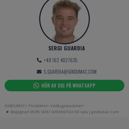
SERGI GUARDIA
+49 162 4027635
S.GUARDIA@GINDUMAC.COM
HÖR AV DIG PÅ WHATSAPP
GINDUMAC
Produkter
Verktygsmaskiner
➤ Begagnad MORI SEIKI SH8000/5AX till salu | gindumac.com