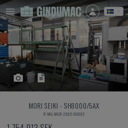
MORI SEIKI
-
SH8000/5AX
IT-MIL-MOR-2002-00002
1 754 913 SEK