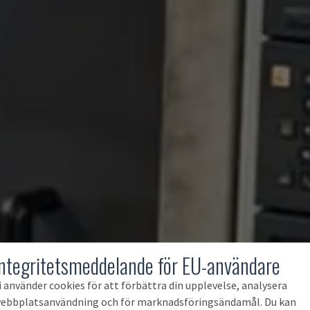
Integritetsmeddelande för EU-användare
i använder cookies för att förbättra din upplevelse, analysera
ebbplatsanvändning och för marknadsföringsändamål. Du kan