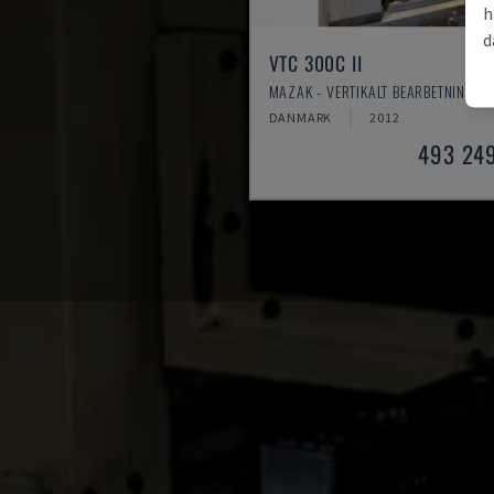
h
d
VTC 300C II
MAZAK - VERTIKALT BEARBETNINGSC
DANMARK
2012
493 24