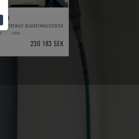
 550
 - VERTIKALT BEARBETNINGSCENTER
N
2003
230 183 SEK