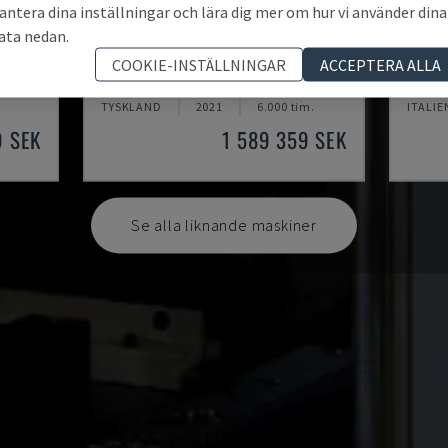
antera dina inställningar och lära dig mer om hur vi använder dina
ata nedan.
U5-1530
MYNX
COOKIE-INSTÄLLNINGAR
ACCEPTERA ALLA
ENTER
SPINNER - VERTIKALT BEARBETNINGSCENTER
DAEWOO
TYSKLAND
2021
6.000 tim.
ITALIE
9 SEK
1 589 359 SEK
Se alla liknande maskiner