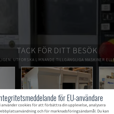
TACK FÖR DITT BESÖK
LIGEN.
UTFORSKA LIKNANDE TILLGÄNGLIGA MASKINER ELL
Integritetsmeddelande för EU-användare
i använder cookies för att förbättra din upplevelse, analysera
ebbplatsanvändning och för marknadsföringsändamål. Du kan