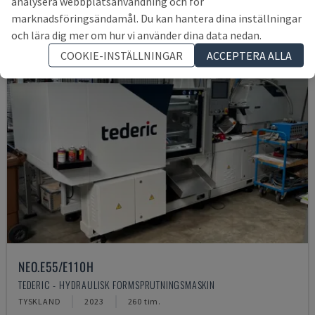
analysera webbplatsanvändning och för
marknadsföringsändamål. Du kan hantera dina inställningar
och lära dig mer om hur vi använder dina data nedan.
COOKIE-INSTÄLLNINGAR
ACCEPTERA ALLA
NEO.E55/E110H
TEDERIC - HYDRAULISK FORMSPRUTNINGSMASKIN
TYSKLAND
2023
260 tim.