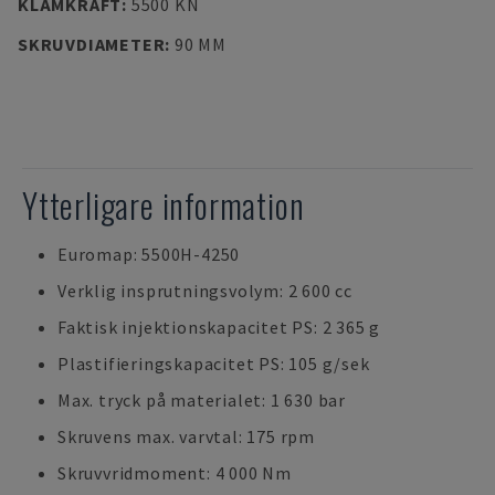
KLÄMKRAFT
:
5500 KN
SKRUVDIAMETER
:
90 MM
Ytterligare information
Euromap: 5500H-4250
Verklig insprutningsvolym: 2 600 cc
Faktisk injektionskapacitet PS: 2 365 g
Plastifieringskapacitet PS: 105 g/sek
Max. tryck på materialet: 1 630 bar
Skruvens max. varvtal: 175 rpm
Skruvvridmoment: 4 000 Nm