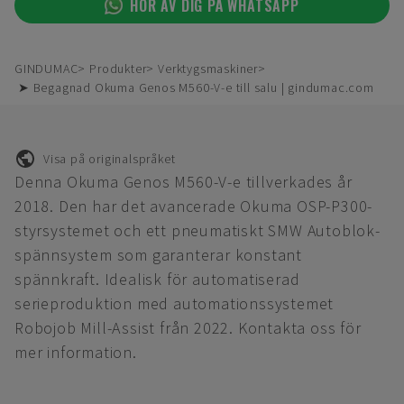
HÖR AV DIG PÅ WHATSAPP
GINDUMAC
Produkter
Verktygsmaskiner
➤ Begagnad Okuma Genos M560-V-e till salu | gindumac.com
Visa på originalspråket
Denna Okuma Genos M560-V-e tillverkades år
2018. Den har det avancerade Okuma OSP-P300-
styrsystemet och ett pneumatiskt SMW Autoblok-
spännsystem som garanterar konstant
spännkraft. Idealisk för automatiserad
serieproduktion med automationssystemet
Robojob Mill-Assist från 2022. Kontakta oss för
mer information.