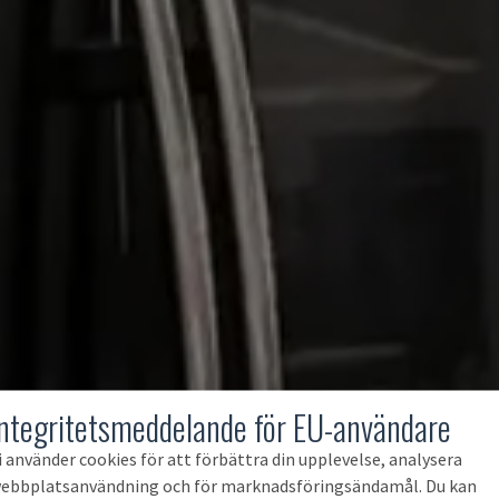
Integritetsmeddelande för EU-användare
i använder cookies för att förbättra din upplevelse, analysera
ebbplatsanvändning och för marknadsföringsändamål. Du kan