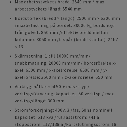
Max arbetsstyckets bredd: 2540 mm / max
arbetsstyckets längd: 5540 mm
Bordstorlek (bredd × längd): 2500 mm × 6300 mm
/maxbelastning på bordet: 30000 kg bordshöjd
från golvet: 850 mm /effektiv bredd mellan
kolonner: 3050 mm /t-spår (bredd × antal): 24h7
× 13
Skärmatning: 1 till 10000 mm/min/
snabbmatning: 20000 mm/min/ bordsrörelse x-
axel: 6500 mm / x-axelrörelse: 6500 mm / y-
axelrörelse: 3500 mm / z-axelrörelse: 650 mm
Verktygshållare: bt50 + masz-typ /
verktygsförvaringskapacitet: 50 verktyg / max
verktygslängd: 300 mm
Strömförsörjning: 400v, 3 /fas, 50hz nominell
kapacitet: 513 kva /fulllastström: 741 a
/toppström: 117/138 a /kortslutningsström: 18