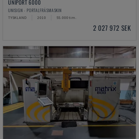
UNIPORT 6000
UNISIGN - PORTALFRÄSMASKIN
TYSKLAND
2010
55.000 tim.
2 027 972 SEK