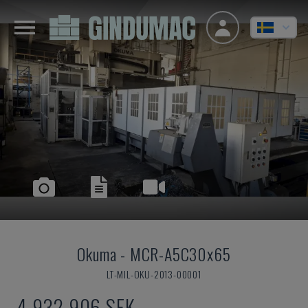
Okuma
-
MCR-A5C30x65
LT-MIL-OKU-2013-00001
4 932 906 SEK