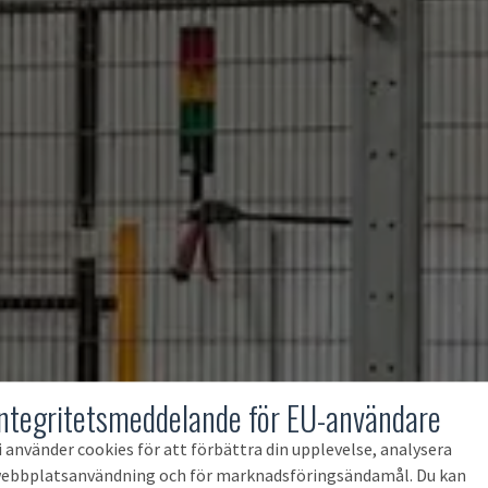
Integritetsmeddelande för EU-användare
i använder cookies för att förbättra din upplevelse, analysera
ebbplatsanvändning och för marknadsföringsändamål. Du kan