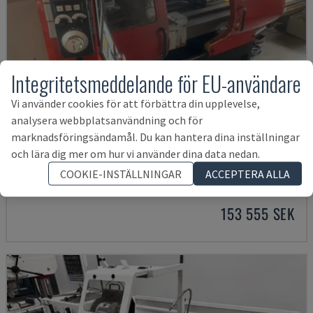
Integritetsmeddelande för EU-användare
Vi använder cookies för att förbättra din upplevelse,
analysera webbplatsanvändning och för
marknadsföringsändamål. Du kan hantera dina inställningar
och lära dig mer om hur vi använder dina data nedan.
EMCOMAT 200X1000
EMCO - HORISONTELL SVARV
COOKIE-INSTÄLLNINGAR
ACCEPTERA ALLA
TYSKLAND
2001
153 555 SEK