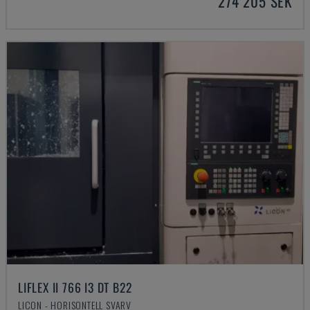
274 205 SEK
LIFLEX II 766 I3 DT B22
LICON - HORISONTELL SVARV