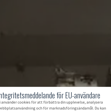
Integritetsmeddelande för EU-användare
i använder cookies för att förbättra din upplevelse, analysera
ebbplatsanvändning och för marknadsföringsändamål. Du kan