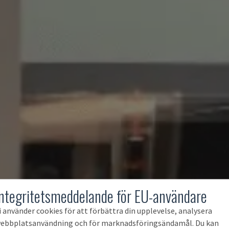
Integritetsmeddelande för EU-användare
i använder cookies för att förbättra din upplevelse, analysera
ebbplatsanvändning och för marknadsföringsändamål. Du kan