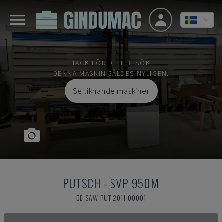
TACK FÖR DITT BESÖK
DENNA MASKIN SÅLDES NYLIGEN.
Se liknande maskiner
PUTSCH
-
SVP 950M
DE-SAW-PUT-2011-00001