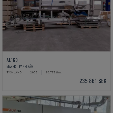
AL160
MAYER - PANELSÅG
TYSKLAND
2006
80.773 tim.
235 861 SEK