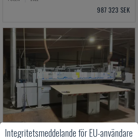
987 323 SEK
Integritetsmeddelande för EU-användare
HPV11