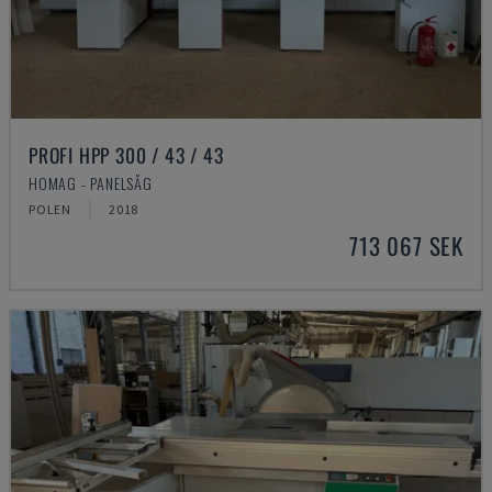
PROFI HPP 300 / 43 / 43
HOMAG - PANELSÅG
POLEN
2018
713 067 SEK