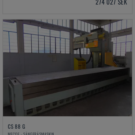
274 027 SEK
CS 88 G
MECOF - SÄNGFRÄSMASKIN