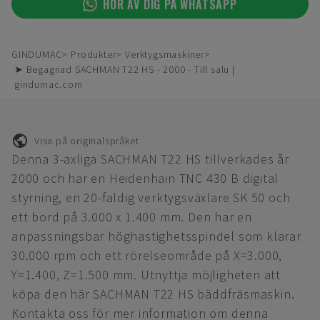
HÖR AV DIG PÅ WHATSAPP
GINDUMAC
Produkter
Verktygsmaskiner
➤ Begagnad SACHMAN T22 HS - 2000 - Till salu |
gindumac.com
Visa på originalspråket
Denna 3-axliga SACHMAN T22 HS tillverkades år
2000 och har en Heidenhain TNC 430 B digital
styrning, en 20-faldig verktygsväxlare SK 50 och
ett bord på 3.000 x 1.400 mm. Den har en
anpassningsbar höghastighetsspindel som klarar
30.000 rpm och ett rörelseområde på X=3.000,
Y=1.400, Z=1.500 mm. Utnyttja möjligheten att
köpa den här SACHMAN T22 HS bäddfräsmaskin.
Kontakta oss för mer information om denna