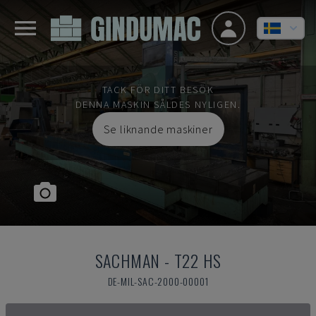
TACK FÖR DITT BESÖK
DENNA MASKIN SÅLDES NYLIGEN.
Se liknande maskiner
SACHMAN
-
T22 HS
DE-MIL-SAC-2000-00001