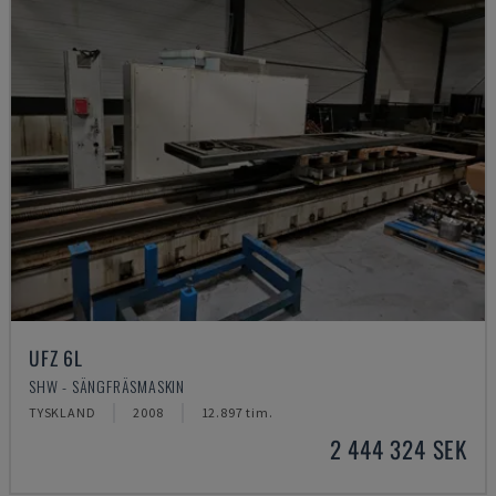
UFZ 6L
SHW - SÄNGFRÄSMASKIN
TYSKLAND
2008
12.897 tim.
2 444 324 SEK