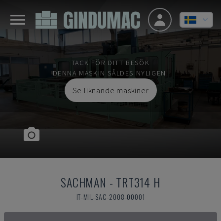
TACK FÖR DITT BESÖK
DENNA MASKIN SÅLDES NYLIGEN.
Se liknande maskiner
SACHMAN
-
TRT314 H
IT-MIL-SAC-2008-00001