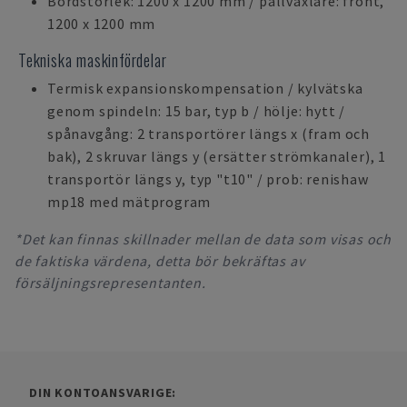
Bordstorlek: 1200 x 1200 mm / pallväxlare: front,
1200 x 1200 mm
Tekniska maskinfördelar
Termisk expansionskompensation / kylvätska
genom spindeln: 15 bar, typ b / hölje: hytt /
spånavgång: 2 transportörer längs x (fram och
bak), 2 skruvar längs y (ersätter strömkanaler), 1
transportör längs y, typ "t10" / prob: renishaw
mp18 med mätprogram
*Det kan finnas skillnader mellan de data som visas och
de faktiska värdena, detta bör bekräftas av
försäljningsrepresentanten.
DIN KONTOANSVARIGE: