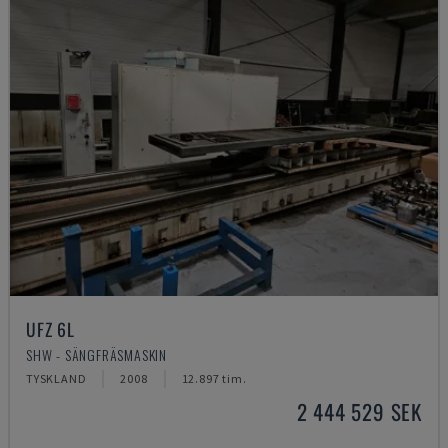
UFZ 6L
SHW - SÄNGFRÄSMASKIN
TYSKLAND
2008
12.897 tim.
2 444 529 SEK